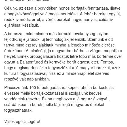
Célunk, az ezen a borvidéken honos borfajták fenntartása, illetve
a nagyközönséggel való megismertetése. A fehér borokat egy új,
reduktív módszerrel, a vörös borokat hagyományos, oxidatív
eljárással készítjük.
A borászat, mint minden más termelő tevékenység folyton
fejlődik, új eljárások, új technológiák jellemzik. Szemünk előtt
tartva mind ezt így alakítjuk mindig a legjobb minőség elérése
érdekében. A minőségi, jó magyar bor bárhol a világon megállja a
helyét. Ennek propagálására hoztuk létre több más bortermelővel
együtt a Balatonfüred és környéke borút egyesületet. Fontos,
hogy megismertessük a fogyasztókat a jó magyar borokkal, azok
kulturált fogyasztásával, hisz ez a mindennapi élet szerves
részévé vált napjainkban.
Pincészetünk 100 fő befogadására képes, ahol a borkóstolás
élvezete mellé bortájékoztatással is szolgálunk kedves
vendégeink részére. És ha meghozza a jó bor az étvágyát,
csárdánkban a borok mellé tájjellegű magyaros ételeket
fogyaszthatnak.
Váljék egészségére!