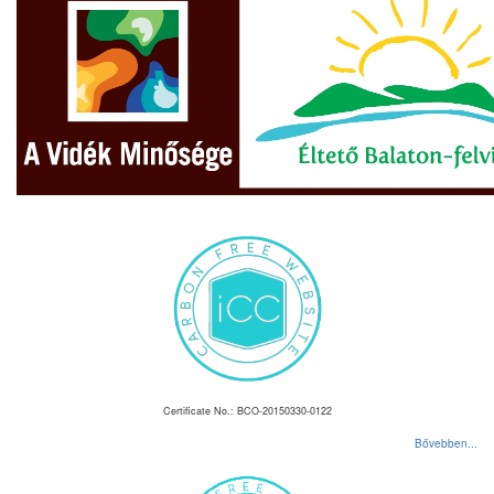
Certificate No.: BCO-20150330-0122
Bővebben...