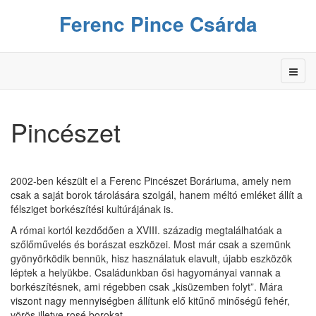
Ferenc Pince Csárda
Pincészet
2002-ben készült el a Ferenc Pincészet Boráriuma, amely nem
csak a saját borok tárolására szolgál, hanem méltó emléket állít a
félsziget borkészítési kultúrájának is.
A római kortól kezdődően a XVIII. századig megtalálhatóak a
szőlőművelés és borászat eszközei. Most már csak a szemünk
gyönyörködik bennük, hisz használatuk elavult, újabb eszközök
léptek a helyükbe. Családunkban ősi hagyományai vannak a
borkészítésnek, ami régebben csak „kisüzemben folyt”. Mára
viszont nagy mennyiségben állítunk elő kitűnő minőségű fehér,
vörös illetve rosé borokat.